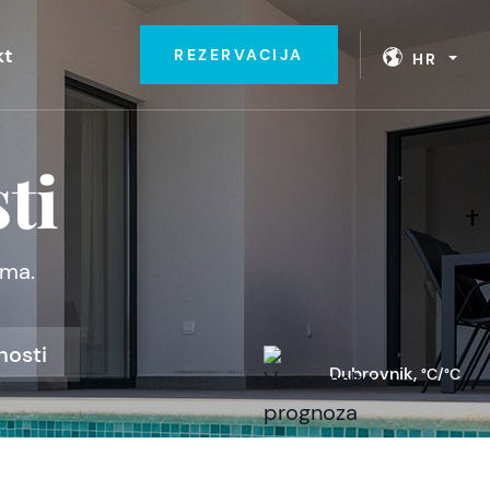
kt
REZERVACIJA
HR
ti
ama.
nosti
Dubrovnik,
°C/°C