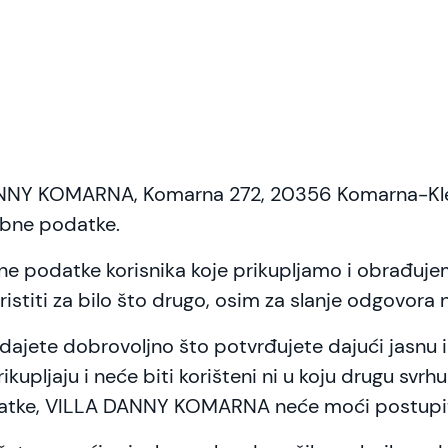
NY KOMARNA, Komarna 272, 20356 Komarna-Klek
bne podatke.
obne podatke korisnika koje prikupljamo i obrađuj
ristiti za bilo što drugo, osim za slanje odgovora n
ajete dobrovoljno što potvrđujete dajući jasnu 
ikupljaju i neće biti korišteni ni u koju drugu svrh
datke, VILLA DANNY KOMARNA neće moći postupit