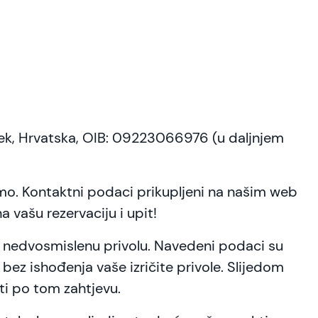
, Hrvatska, OIB: 09223066976 (u daljnjem
emo. Kontaktni podaci prikupljeni na našim web
a vašu rezervaciju i upit!
i nedvosmislenu privolu. Navedeni podaci su
u bez ishođenja vaše izričite privole. Slijedom
i po tom zahtjevu.