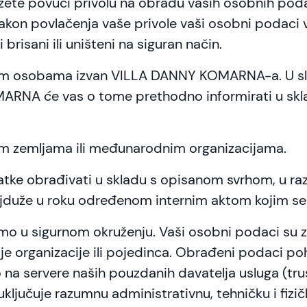
te povući privolu na obradu vaših osobnih poda
on povlačenja vaše privole vaši osobni podaci vi
sani ili uništeni na siguran način.
ećim osobama izvan VILLA DANNY KOMARNA-a. U sl
RNA će vas o tome prethodno informirati u skla
ćim zemljama ili međunarodnim organizacijama.
 obrađivati u skladu s opisanom svrhom, u razd
a najduže u roku određenom internim aktom kojim s
u sigurnom okruženju. Vaši osobni podaci su zaš
oje organizacije ili pojedinca. Obrađeni podaci po
na servere naših pouzdanih davatelja usluga (tru
ključuje razumnu administrativnu, tehničku i fizi