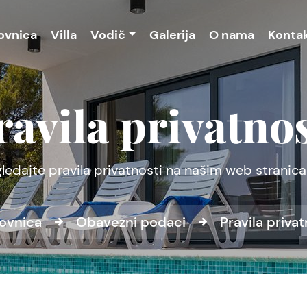
ovnica
Villa
Vodič
Galerija
O nama
Konta
ravila privatnos
ledajte pravila privatnosti na našim web stranic
ovnica
Obavezni podaci
Pravila privat