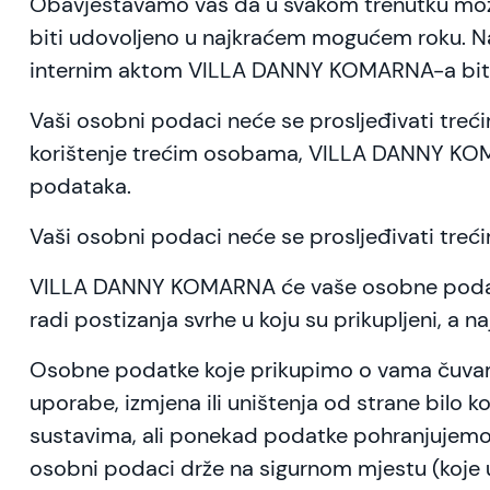
Obavještavamo vas da u svakom trenutku može
biti udovoljeno u najkraćem mogućem roku. Nak
internim aktom VILLA DANNY KOMARNA-a biti bri
Vaši osobni podaci neće se prosljeđivati tr
korištenje trećim osobama, VILLA DANNY KOMA
podataka.
Vaši osobni podaci neće se prosljeđivati tre
VILLA DANNY KOMARNA će vaše osobne podatke
radi postizanja svrhe u koju su prikupljeni, 
Osobne podatke koje prikupimo o vama čuvamo 
uporabe, izmjena ili uništenja od strane bilo k
sustavima, ali ponekad podatke pohranjujemo 
osobni podaci drže na sigurnom mjestu (koje u