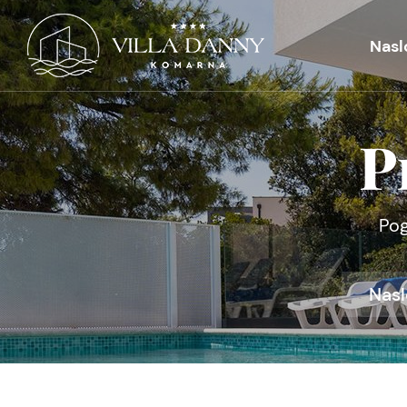
Nasl
P
Pog
Nasl