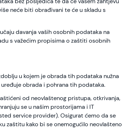
taka bez posljedica te da će vašem zahtjevu
še neće biti obrađivani te će u skladu s
učaju davanja vaših osobnih podataka na
du s važećim propisima o zaštiti osobnih
oblju u kojem je obrada tih podataka nužna
e uređuje obrada i pohrana tih podataka.
tićeni od neovlaštenog pristupa, otkrivanja,
hranjuju se u našim prostorijama i IT
sted service provider). Osigurat ćemo da se
čku zaštitu kako bi se onemogućilo neovlašteno