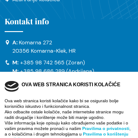
Kontakt info
A:
Komarna 272
20356 Komarna-Klek, HR
M:
+385 98 742 565 (Zoran)
M:
+385 98 686 289 (Andrijana)
M:
+385 98 827 347 (Silvija)
OVA WEB STRANICA KORISTI KOLAČIĆE
E:
info@villa-danny-komarna.com
Ova web stranica koristi kolačiće kako bi se osiguralo bolje
korisničko iskustvo i funkcionalnost stranica.
Ako odbacite ostale kolačiće, naše internetske stranice mogu
raditi drugačije i korištenje može biti manje ugodno.
Više informacija koje opisuju kako obrađujemo vaše podatke i o
vašim pravima možete pronaći u našim
Pravilima o privatnosti
,
© 2024 Villa Danny Komarna Sva prava pridržana.
a o kolačićima i drugim tehnologijama u
Pravilima o korištenju