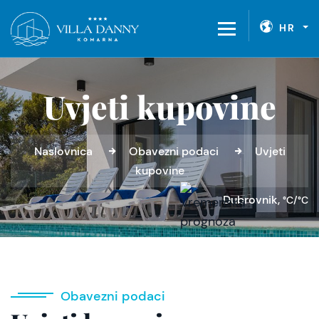
HR
Uvjeti kupovine
Naslovnica
Obavezni podaci
Uvjeti
kupovine
Dubrovnik,
°C/°C
Obavezni podaci