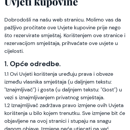
Uvjeti kupovine
Dobrodošli na našu web stranicu. Molimo vas da
pažljivo pročitate ove Uvjete kupovine prije nego
što rezervirate smještaj. Korištenjem ove stranice i
rezervacijom smještaja, prihvaćate ove uvjete u
cijelosti.
1.
Opće odredbe
.
1.1 Ovi Uvjeti korištenja uređuju prava i obveze
između vlasnika smještaja (u daljnjem tekstu:
"Iznajmljivač") i gosta (u daljnjem tekstu: "Gost") u
vezi s iznajmljivanjem privatnog smještaja.
1.2 Iznajmljivač zadržava pravo izmjene ovih Uvjeta
korištenja u bilo kojem trenutku. Sve izmjene bit će
objavljene na ovoj stranici i stupaju na snagu
danom objave. Izmjene neće utjecati na već