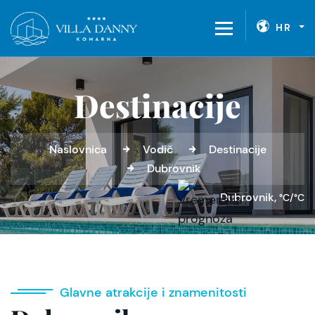
HR
Destinacije
Naslovnica
Vodič
Destinacije
Dubrovnik
Dubrovnik,
°C/°C
Glavne atrakcije i znamenitosti