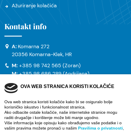
Ažuriranje kolačića
Kontakt info
A:
Komarna 272
20356 Komarna-Klek, HR
M:
+385 98 742 565 (Zoran)
M:
+385 98 686 289 (Andrijana)
M:
+385 98 827 347 (Silvija)
OVA WEB STRANICA KORISTI KOLAČIĆE
E:
info@villa-danny-komarna.com
Ova web stranica koristi kolačiće kako bi se osiguralo bolje
korisničko iskustvo i funkcionalnost stranica.
Ako odbacite ostale kolačiće, naše internetske stranice mogu
raditi drugačije i korištenje može biti manje ugodno.
Više informacija koje opisuju kako obrađujemo vaše podatke i o
vašim pravima možete pronaći u našim
Pravilima o privatnosti
,